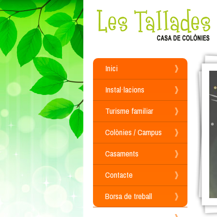
Inici
Instal·lacions
Turisme familiar
Colònies / Campus
Casaments
Contacte
Borsa de treball