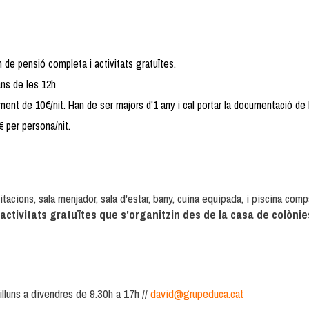
m de pensió completa i activitats gratuïtes.
ans de les 12h
ent de 10€/nit. Han de ser majors d'1 any i cal portar la documentació de 
per persona/nit.
tacions, sala menjador, sala d'estar, bany, cuina equipada, i piscina com
 activitats gratuïtes que s'organitzin des de la casa de colònie
illuns a divendres
de 9.30h a 17h
//
david@grupeduca.cat