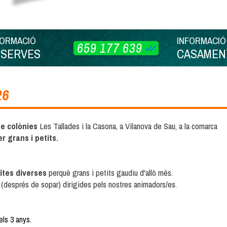
FORMACIÓ
INFORMACIÓ
659 177 639
ESERVES
CASAMEN
26
e colònies
Les Tallades i la Casona, a Vilanova de Sau, a la comarca
r grans i petits.
ïtes diverses
perquè grans i petits gaudiu d'allò més.
nit (després de sopar) dirigides pels nostres animadors/es.
dels 3 anys.