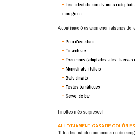
Les activitats són diverses i adaptade
més grans.
A continuació us anomenem algunes de les
Parc d'aventura
Tir amb arc
Excursions (adaptades a les diverses 
Manualitats i tallers
Balls dirigits
Festes temàtiques
Servei de bar
I moltes més sorpreses!
ALLOTJAMENT CASA DE COLÒNIES
Totes les estades comencen en diumenge a