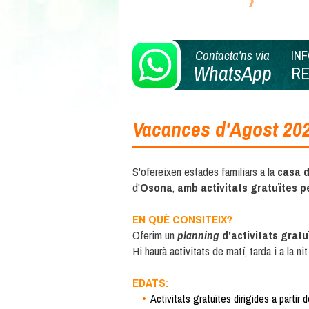
Reserves
Contacta'ns via
IN
WhatsApp
R
Vacances d'Agost 20
S'ofereixen estades familiars a la
casa d
d'
Osona
,
amb activitats gratuïtes pe
EN QUÈ CONSITEIX?
Oferim un
planning
d'activitats gratu
Hi haurà activitats de matí, tarda i a la 
EDATS:
Activitats gratuïtes dirigides a partir 