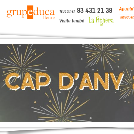
93 431 21 39
Apunta'
Truca'ns!
Visita també