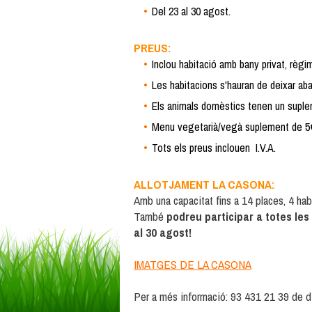
Del 23 al 30 agost.
PREUS:
Inclou habitació amb bany privat, règi
Les habitacions s'hauran de deixar ab
​Els animals domèstics tenen un suplem
Menu vegetarià/vegà suplement de 5€ 
Tots els preus inclouen I.V.A.
ALLOTJAMENT LA CASONA:
Amb una capacitat fins a 14 places, 4 habi
També
podreu participar a totes les
al 30 agost!
IMATGES DE LA CASONA
Per a més informació: 93 431 21 39 de d