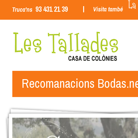
93 431 21 39
Visita també
Truca'ns
Recomanacions Bodas.n