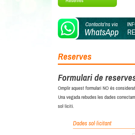
Reserves
Contacta'ns via
IN
WhatsApp
R
Reserves
Formulari de reserve
Omplir aquest formulari NO és considera
Una vegada rebudes les dades correctam
sol·liciti.
Dades sol·licitant