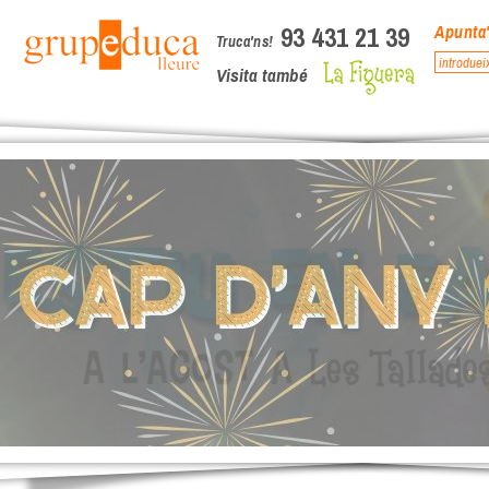
93 431 21 39
Apunta'
Truca'ns!
Visita també