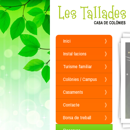
Inici
Instal·lacions
Turisme familiar
Colònies / Campus
Casaments
Contacte
Borsa de treball