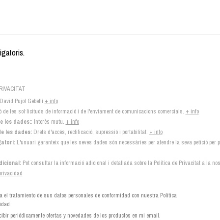
gatoris.
RIVACITAT
David Pujol Gebellí
+ info
 de les sol·licituds de informació i de l'enviament de comunicacions comercials.
+ info
e les dades:
: Interès mutu.
+ info
e les dades:
Drets d'accés, rectificació, supressió i portabilitat.
+ info
atori:
L'usuari garanteix que les seves dades són necessàries per atendre la seva petició per p
icional:
Pot consultar la informació adicional i detallada sobre la Política de Privacitat a la no
 privacidad
a el tratamiento de sus datos personales de conformidad con nuestra Política
idad.
cibir periódicamente ofertas y novedades de los productos en mi email.