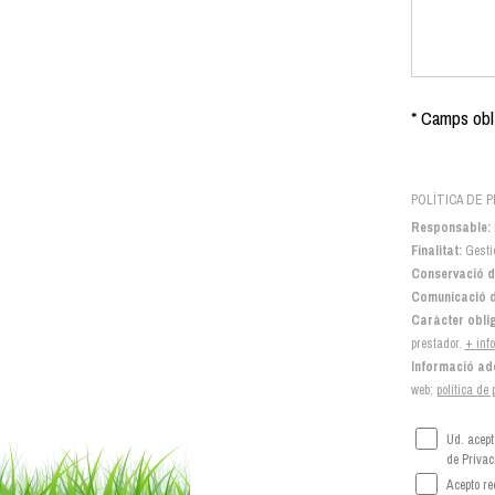
* Camps obli
POLÍTICA DE P
Responsable:
Finalitat:
Gestió
Conservació d
Comunicació d
Caràcter oblig
prestador.
+ info
Informació add
web:
política de
Ud. acept
de Privac
Acepto re